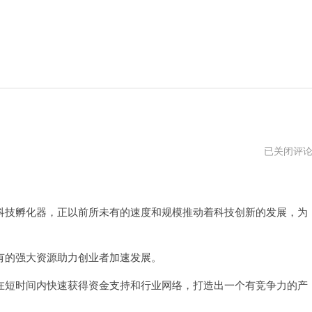
飞
已关闭评
马
加
。
速
器
vp
技孵化器，正以前所未有的速度和规模推动着科技创新的发展，为
的强大资源助力创业者加速发展。
短时间内快速获得资金支持和行业网络，打造出一个有竞争力的产