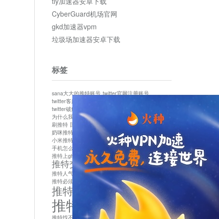
tly加速器安卓下载
CyberGuard机场官网
gkd加速器vpm
垃圾场加速器安卓下载
标签
sana大大的推特账号
twitter官网注册账号
twitter客服
twitter最新
twitter游客访问
twitter破解版下载
twitter账号异常怎么办
为什么我推特无法保存设置
作者sana推特是什么
刷推特
国内为什么不能用twitter
国内能用twitter吗
奶咪推特
如何找回推特密码
小米推特闪退是怎么回事
怎么看推特上的视频
手机怎么注册推特账号
推特devil
推特上ghs的女博主
推特交友软件app下载
推特人气萌货小蔡头喵喵喵
推特实名制
推特必须用外网吗
推特怎么取消关联手机号
推特怎么看敏感内容苹果
推特找不到账号
推特注册必须要手机号