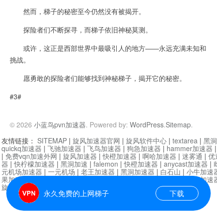
然而，梯子的秘密至今仍然没有被揭开。
探险者们不断探寻，而梯子依旧神秘莫测。
或许，这正是西部世界中最吸引人的地方——永远充满未知和
挑战。
愿勇敢的探险者们能够找到神秘梯子，揭开它的秘密。
#3#
© 2026
小蓝鸟pvn加速器
. Powered by:
WordPress
.
Sitemap
.
友情链接：
SITEMAP
|
旋风加速器官网
|
旋风软件中心
|
textarea
|
黑洞
quickq加速器
|
飞驰加速器
|
飞鸟加速器
|
狗急加速器
|
hammer加速器
|
免费vqn加速外网
|
旋风加速器
|
快橙加速器
|
啊哈加速器
|
迷雾通
|
优
器
|
快柠檬加速器
|
黑洞加速
|
falemon
|
快橙加速器
|
anycast加速器
|
i
元机场加速器
|
一元机场
|
老王加速器
|
黑洞加速器
|
白石山
|
小牛加速
果加速器
|
黑洞加速
|
银河加速器
|
猎豹加速器
|
海鸥加速器
|
芒果加速
旋风加速器度器
|
哔咔漫画
|
PicACG
|
雷霆加速
永久免费的上网梯子
下载