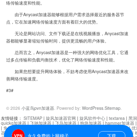
络传输速度和性能。
由于Anycast加速器能够根据用户需求选择最近的服务器节
点，它在加速网络传输速度方面有着巨大的优势。
无论是网站访问、文件下载还是在线视频播放，Anycast加速
器都能够显著缩短传输时间，提供更流畅的用户体验。
总而言之，Anycast加速器是一种强大的网络优化工具，它通
过多点传输和负载均衡技术，优化了网络传输速度和性能。
如果您想要提升网络体验，不妨考虑使用Anycast加速器来改
善网络传输速度。
#3#
© 2026
小蓝鸟pvn加速器
. Powered by:
WordPress
.
Sitemap
.
友情链接：
SITEMAP
|
旋风加速器官网
|
旋风软件中心
|
textarea
|
黑洞
quickq加速器
|
飞驰加速器
|
飞鸟加速器
|
狗急加速器
|
hammer加速器
|
免费vqn加速外网
|
旋风加速器
|
快橙加速器
|
啊哈加速器
|
迷雾通
|
优
器
|
快柠檬加速器
|
黑洞加速
|
falemon
|
快橙加速器
|
anycast加速器
|
i
永久免费的上网梯子
下载