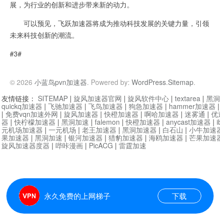
展，为行业的创新和进步带来新的动力。
可以预见，飞跃加速器将成为推动科技发展的关键力量，引领
未来科技创新的潮流。
#3#
© 2026
小蓝鸟pvn加速器
. Powered by:
WordPress
.
Sitemap
.
友情链接：
SITEMAP
|
旋风加速器官网
|
旋风软件中心
|
textarea
|
黑洞
quickq加速器
|
飞驰加速器
|
飞鸟加速器
|
狗急加速器
|
hammer加速器
|
免费vqn加速外网
|
旋风加速器
|
快橙加速器
|
啊哈加速器
|
迷雾通
|
优
器
|
快柠檬加速器
|
黑洞加速
|
falemon
|
快橙加速器
|
anycast加速器
|
i
元机场加速器
|
一元机场
|
老王加速器
|
黑洞加速器
|
白石山
|
小牛加速
果加速器
|
黑洞加速
|
银河加速器
|
猎豹加速器
|
海鸥加速器
|
芒果加速
旋风加速器度器
|
哔咔漫画
|
PicACG
|
雷霆加速
永久免费的上网梯子
下载