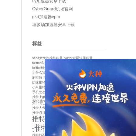
tly加速器安卓下载
CyberGuard机场官网
gkd加速器vpm
垃圾场加速器安卓下载
标签
sana大大的推特账号
twitter官网注册账号
twitter客服
twitter最新
twitter游客访问
twitter破解版下载
twitter账号异常怎么办
为什么我推特无法保存设置
作者sana推特是什么
刷推特
国内为什么不能用twitter
国内能用twitter吗
奶咪推特
如何找回推特密码
小米推特闪退是怎么回事
怎么看推特上的视频
手机怎么注册推特账号
推特devil
推特上ghs的女博主
推特交友软件app下载
推特人气萌货小蔡头喵喵喵
推特实名制
推特必须用外网吗
推特怎么取消关联手机号
推特怎么看敏感内容苹果
推特找不到账号
推特注册必须要手机号