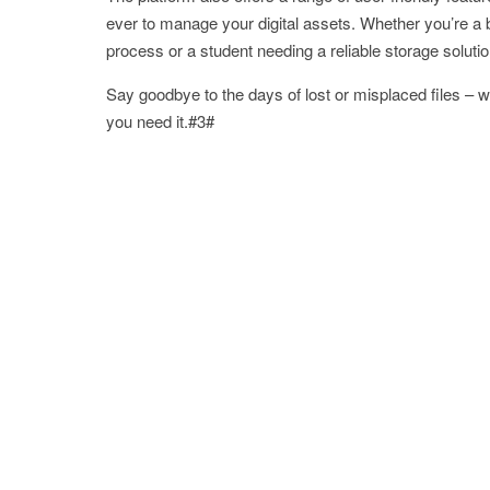
ever to manage your digital assets. Whether you’re a 
process or a student needing a reliable storage solu
Say goodbye to the days of lost or misplaced files –
you need it.#3#