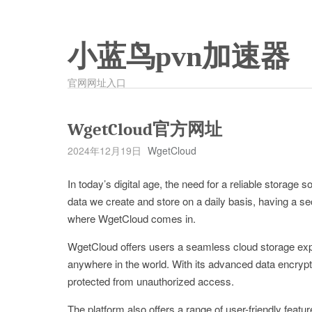
小蓝鸟pvn加速器
官网网址入口
WgetCloud官方网址
2024年12月19日
WgetCloud
In today’s digital age, the need for a reliable storage 
data we create and store on a daily basis, having a se
where WgetCloud comes in.
WgetCloud offers users a seamless cloud storage exper
anywhere in the world. With its advanced data encrypti
protected from unauthorized access.
The platform also offers a range of user-friendly featu