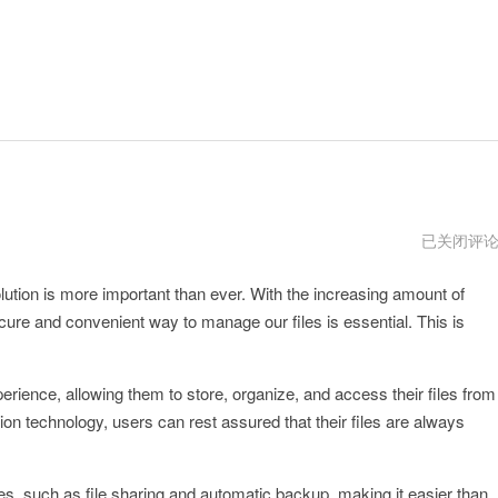
WgetCloud
已关闭评
官
方
solution is more important than ever. With the increasing amount of
网
址
cure and convenient way to manage our files is essential. This is
ience, allowing them to store, organize, and access their files from
on technology, users can rest assured that their files are always
res, such as file sharing and automatic backup, making it easier than