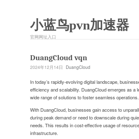
小蓝鸟pvn加速器
官网网址入口
DuangCloud vqn
2024年12月14日
DuangCloud
In today’s rapidly-evolving digital landscape, busines
efficiency and scalability. DuangCloud emerges as a le
wide range of solutions to foster seamless operations.
With DuangCloud, businesses gain access to unparalle
during peak demand or need to downscale during quiete
needs. This results in cost-effective usage of resource
infrastructure.