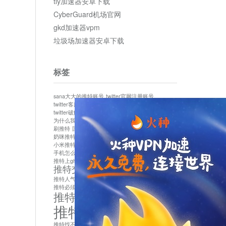
tly加速器安卓下载
CyberGuard机场官网
gkd加速器vpm
垃圾场加速器安卓下载
标签
sana大大的推特账号
twitter官网注册账号
twitter客服
twitter最新
twitter游客访问
twitter破解版下载
twitter账号异常怎么办
为什么我推特无法保存设置
作者sana推特是什么
刷推特
国内为什么不能用twitter
国内能用twitter吗
奶咪推特
如何找回推特密码
小米推特闪退是怎么回事
怎么看推特上的视频
手机怎么注册推特账号
推特devil
推特上ghs的女博主
推特交友软件app下载
推特人气萌货小蔡头喵喵喵
推特实名制
推特必须用外网吗
推特怎么取消关联手机号
推特怎么看敏感内容苹果
推特找不到账号
推特注册必须要手机号