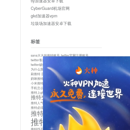
tly加速器安卓下载
CyberGuard机场官网
gkd加速器vpm
垃圾场加速器安卓下载
标签
sana大大的推特账号
twitter官网注册账号
twitter客服
twitter最新
twitter游客访问
twitter破解版下载
twitter账号异常怎么办
为什么我推特无法保存设置
作者sana推特是什么
刷推特
国内为什么不能用twitter
国内能用twitter吗
奶咪推特
如何找回推特密码
小米推特闪退是怎么回事
怎么看推特上的视频
手机怎么注册推特账号
推特devil
推特上ghs的女博主
推特交友软件app下载
推特人气萌货小蔡头喵喵喵
推特实名制
推特必须用外网吗
推特怎么取消关联手机号
推特怎么看敏感内容苹果
推特找不到账号
推特注册必须要手机号