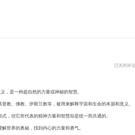
哈
已关闭评
基
米
官
网
网
义，是一种超自然的力量或神秘的智慧。
址
督教、佛教、伊斯兰教等，被用来解释宇宙和生命的本源和意义。
式，但它所代表的精神力量和智慧却是统一而共通的。
解世界的奥秘，找到内心的力量和勇气。