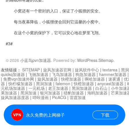
小窝还有一个密封的入口，保证了小狐狸的安全。
每当夜幕降临，小狐狸便会回到它温馨的小窝中。
在这个小窝的保护下，它可以安心地在梦里飞翔。
#3#
© 2026
小蓝鸟pvn加速器
. Powered by:
WordPress
.
Sitemap
.
友情链接：
SITEMAP
|
旋风加速器官网
|
旋风软件中心
|
textarea
|
黑洞
quickq加速器
|
飞驰加速器
|
飞鸟加速器
|
狗急加速器
|
hammer加速器
|
免费vqn加速外网
|
旋风加速器
|
快橙加速器
|
啊哈加速器
|
迷雾通
|
优
器
|
快柠檬加速器
|
黑洞加速
|
falemon
|
快橙加速器
|
anycast加速器
|
i
元机场加速器
|
一元机场
|
老王加速器
|
黑洞加速器
|
白石山
|
小牛加速
果加速器
|
黑洞加速
|
银河加速器
|
猎豹加速器
|
海鸥加速器
|
芒果加速
旋风加速器度器
|
哔咔漫画
|
PicACG
|
雷霆加速
永久免费的上网梯子
下载