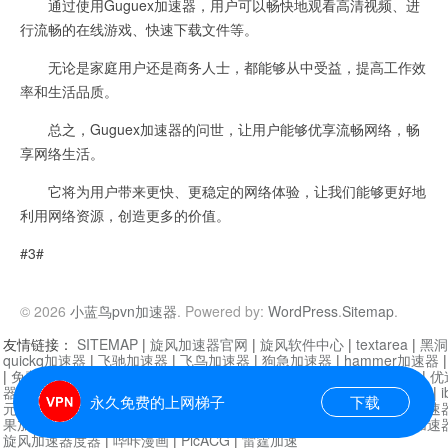
通过使用Guguex加速器，用户可以畅快地观看高清视频、进
行流畅的在线游戏、快速下载文件等。
无论是家庭用户还是商务人士，都能够从中受益，提高工作效
率和生活品质。
总之，Guguex加速器的问世，让用户能够优享流畅网络，畅
享网络生活。
它将为用户带来更快、更稳定的网络体验，让我们能够更好地
利用网络资源，创造更多的价值。
#3#
© 2026
小蓝鸟pvn加速器
. Powered by:
WordPress
.
Sitemap
.
友情链接：
SITEMAP
|
旋风加速器官网
|
旋风软件中心
|
textarea
|
黑洞
quickq加速器
|
飞驰加速器
|
飞鸟加速器
|
狗急加速器
|
hammer加速器
|
免费vqn加速外网
|
旋风加速器
|
快橙加速器
|
啊哈加速器
|
迷雾通
|
优
器
|
快柠檬加速器
|
黑洞加速
|
falemon
|
快橙加速器
|
anycast加速器
|
i
永久免费的上网梯子
下载
元机场加速器
|
一元机场
|
老王加速器
|
黑洞加速器
|
白石山
|
小牛加速
果加速器
|
黑洞加速
|
银河加速器
|
猎豹加速器
|
海鸥加速器
|
芒果加速
旋风加速器度器
|
哔咔漫画
|
PicACG
|
雷霆加速