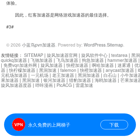
体验。
因此，红客加速器是网络游戏加速器的最佳选择。
#3#
© 2026
小蓝鸟pvn加速器
. Powered by:
WordPress
.
Sitemap
.
友情链接：
SITEMAP
|
旋风加速器官网
|
旋风软件中心
|
textarea
|
黑洞
quickq加速器
|
飞驰加速器
|
飞鸟加速器
|
狗急加速器
|
hammer加速器
|
免费vqn加速外网
|
旋风加速器
|
快橙加速器
|
啊哈加速器
|
迷雾通
|
优
器
|
快柠檬加速器
|
黑洞加速
|
falemon
|
快橙加速器
|
anycast加速器
|
i
元机场加速器
|
一元机场
|
老王加速器
|
黑洞加速器
|
白石山
|
小牛加速
果加速器
|
黑洞加速
|
银河加速器
|
猎豹加速器
|
海鸥加速器
|
芒果加速
旋风加速器度器
|
哔咔漫画
|
PicACG
|
雷霆加速
永久免费的上网梯子
下载