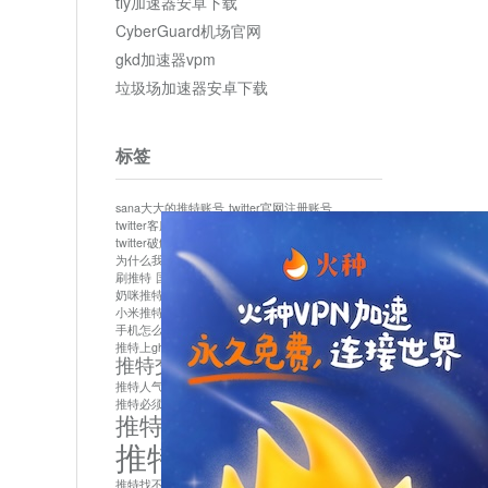
tly加速器安卓下载
CyberGuard机场官网
gkd加速器vpm
垃圾场加速器安卓下载
标签
sana大大的推特账号
twitter官网注册账号
twitter客服
twitter最新
twitter游客访问
twitter破解版下载
twitter账号异常怎么办
为什么我推特无法保存设置
作者sana推特是什么
刷推特
国内为什么不能用twitter
国内能用twitter吗
奶咪推特
如何找回推特密码
小米推特闪退是怎么回事
怎么看推特上的视频
手机怎么注册推特账号
推特devil
推特上ghs的女博主
推特交友软件app下载
推特人气萌货小蔡头喵喵喵
推特实名制
推特必须用外网吗
推特怎么取消关联手机号
推特怎么看敏感内容苹果
推特找不到账号
推特注册必须要手机号