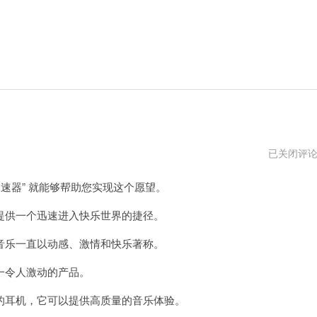
猫
已关闭评
王
加
速器” 就能够帮助您实现这个愿望。
速
器
不
供一个迅速进入快乐世界的捷径。
能
用
乐一直以动感、激情和快乐著称。
了
令人激动的产品。
耳机，它可以提供高质量的音乐体验。