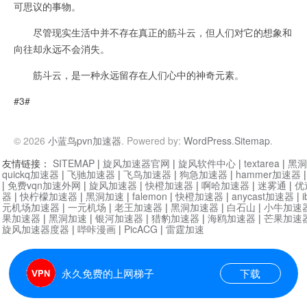
可思议的事物。
尽管现实生活中并不存在真正的筋斗云，但人们对它的想象和
向往却永远不会消失。
筋斗云，是一种永远留存在人们心中的神奇元素。
#3#
© 2026
小蓝鸟pvn加速器
. Powered by:
WordPress
.
Sitemap
.
友情链接：
SITEMAP
|
旋风加速器官网
|
旋风软件中心
|
textarea
|
黑洞
quickq加速器
|
飞驰加速器
|
飞鸟加速器
|
狗急加速器
|
hammer加速器
|
免费vqn加速外网
|
旋风加速器
|
快橙加速器
|
啊哈加速器
|
迷雾通
|
优
器
|
快柠檬加速器
|
黑洞加速
|
falemon
|
快橙加速器
|
anycast加速器
|
i
元机场加速器
|
一元机场
|
老王加速器
|
黑洞加速器
|
白石山
|
小牛加速
果加速器
|
黑洞加速
|
银河加速器
|
猎豹加速器
|
海鸥加速器
|
芒果加速
旋风加速器度器
|
哔咔漫画
|
PicACG
|
雷霆加速
永久免费的上网梯子
下载