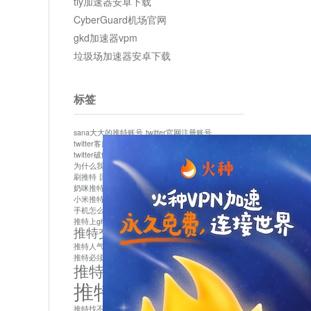
tly加速器安卓下载
CyberGuard机场官网
gkd加速器vpm
垃圾场加速器安卓下载
标签
sana大大的推特账号
twitter官网注册账号
twitter客服
twitter最新
twitter游客访问
twitter破解版下载
twitter账号异常怎么办
为什么我推特无法保存设置
作者sana推特是什么
刷推特
国内为什么不能用twitter
国内能用twitter吗
奶咪推特
如何找回推特密码
小米推特闪退是怎么回事
怎么看推特上的视频
手机怎么注册推特账号
推特devil
推特上ghs的女博主
推特交友软件app下载
推特人气萌货小蔡头喵喵喵
推特实名制
推特必须用外网吗
推特怎么取消关联手机号
推特怎么看敏感内容苹果
推特找不到账号
推特注册必须要手机号