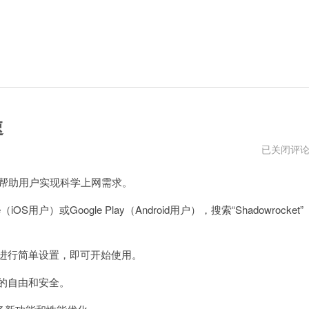
速
shadowroc
已关闭评
下
载
可以帮助用户实现科学上网需求。
免
费
永
S用户）或Google Play（Android用户），搜索“Shadowrocket”
久
加
速
提示进行简单设置，即可开始使用。
问的自由和安全。