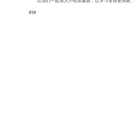
让我们一起加入小语加速器，让学习变得更高效
#3#