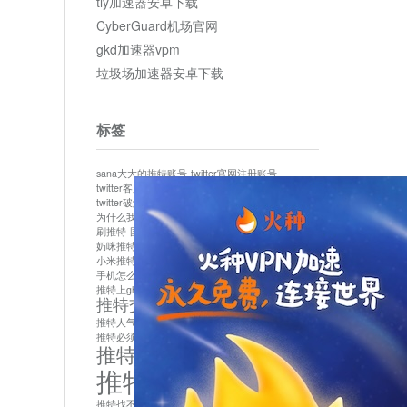
tly加速器安卓下载
CyberGuard机场官网
gkd加速器vpm
垃圾场加速器安卓下载
标签
sana大大的推特账号
twitter官网注册账号
twitter客服
twitter最新
twitter游客访问
twitter破解版下载
twitter账号异常怎么办
为什么我推特无法保存设置
作者sana推特是什么
刷推特
国内为什么不能用twitter
国内能用twitter吗
奶咪推特
如何找回推特密码
小米推特闪退是怎么回事
怎么看推特上的视频
手机怎么注册推特账号
推特devil
推特上ghs的女博主
推特交友软件app下载
推特人气萌货小蔡头喵喵喵
推特实名制
推特必须用外网吗
推特怎么取消关联手机号
推特怎么看敏感内容苹果
推特找不到账号
推特注册必须要手机号