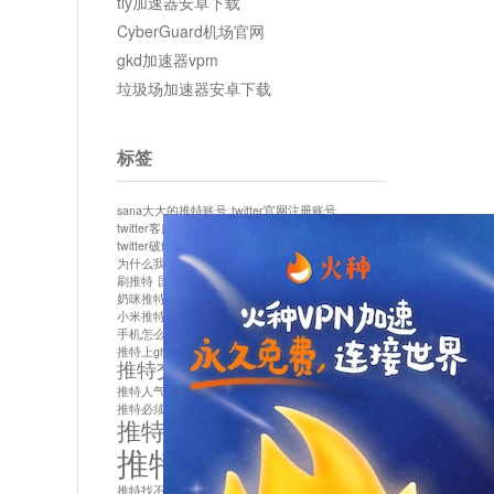
tly加速器安卓下载
CyberGuard机场官网
gkd加速器vpm
垃圾场加速器安卓下载
标签
sana大大的推特账号
twitter官网注册账号
twitter客服
twitter最新
twitter游客访问
twitter破解版下载
twitter账号异常怎么办
为什么我推特无法保存设置
作者sana推特是什么
刷推特
国内为什么不能用twitter
国内能用twitter吗
奶咪推特
如何找回推特密码
小米推特闪退是怎么回事
怎么看推特上的视频
手机怎么注册推特账号
推特devil
推特上ghs的女博主
推特交友软件app下载
推特人气萌货小蔡头喵喵喵
推特实名制
推特必须用外网吗
推特怎么取消关联手机号
推特怎么看敏感内容苹果
推特找不到账号
推特注册必须要手机号