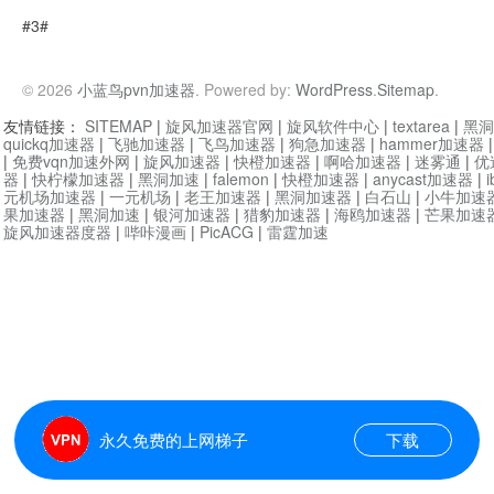
#3#
© 2026
小蓝鸟pvn加速器
. Powered by:
WordPress
.
Sitemap
.
友情链接：
SITEMAP
|
旋风加速器官网
|
旋风软件中心
|
textarea
|
黑洞
quickq加速器
|
飞驰加速器
|
飞鸟加速器
|
狗急加速器
|
hammer加速器
|
免费vqn加速外网
|
旋风加速器
|
快橙加速器
|
啊哈加速器
|
迷雾通
|
优
器
|
快柠檬加速器
|
黑洞加速
|
falemon
|
快橙加速器
|
anycast加速器
|
i
元机场加速器
|
一元机场
|
老王加速器
|
黑洞加速器
|
白石山
|
小牛加速
果加速器
|
黑洞加速
|
银河加速器
|
猎豹加速器
|
海鸥加速器
|
芒果加速
旋风加速器度器
|
哔咔漫画
|
PicACG
|
雷霆加速
永久免费的上网梯子
下载