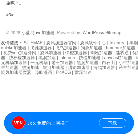
旅呢？。
#3#
© 2026
小蓝鸟pvn加速器
. Powered by:
WordPress
.
Sitemap
.
友情链接：
SITEMAP
|
旋风加速器官网
|
旋风软件中心
|
textarea
|
黑洞
quickq加速器
|
飞驰加速器
|
飞鸟加速器
|
狗急加速器
|
hammer加速器
|
免费vqn加速外网
|
旋风加速器
|
快橙加速器
|
啊哈加速器
|
迷雾通
|
优
器
|
快柠檬加速器
|
黑洞加速
|
falemon
|
快橙加速器
|
anycast加速器
|
i
元机场加速器
|
一元机场
|
老王加速器
|
黑洞加速器
|
白石山
|
小牛加速
果加速器
|
黑洞加速
|
银河加速器
|
猎豹加速器
|
海鸥加速器
|
芒果加速
旋风加速器度器
|
哔咔漫画
|
PicACG
|
雷霆加速
永久免费的上网梯子
下载