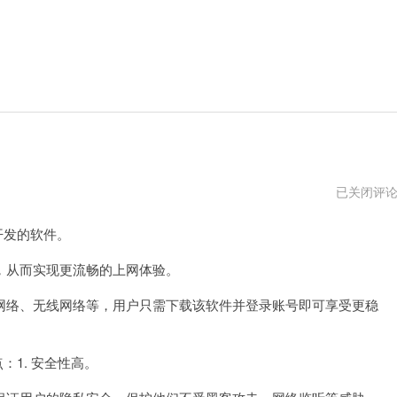
speed
已关闭评
加
速
开发的软件。
器
vps
从而实现更流畅的上网体验。
络、无线网络等，用户只需下载该软件并登录账号即可享受更稳
1. 安全性高。