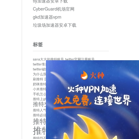
tly加速器安卓下载
CyberGuard机场官网
gkd加速器vpm
垃圾场加速器安卓下载
标签
sana大大的推特账号
twitter官网注册账号
twitter客服
twitter最新
twitter游客访问
twitter破解版下载
twitter账号异常怎么办
为什么我推特无法保存设置
作者sana推特是什么
刷推特
国内为什么不能用twitter
国内能用twitter吗
奶咪推特
如何找回推特密码
小米推特闪退是怎么回事
怎么看推特上的视频
手机怎么注册推特账号
推特devil
推特上ghs的女博主
推特交友软件app下载
推特人气萌货小蔡头喵喵喵
推特实名制
推特必须用外网吗
推特怎么取消关联手机号
推特怎么看敏感内容苹果
推特找不到账号
推特注册必须要手机号