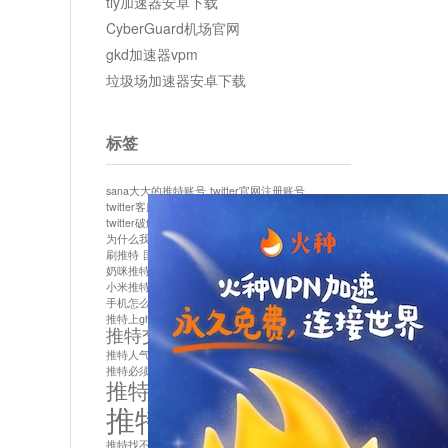
tly加速器安卓下载
CyberGuard机场官网
gkd加速器vpm
垃圾场加速器安卓下载
标签
sana大大的推特账号
twitter官网注册账号
twitter客服
twitter最新
twitter游客访问
twitter破解版下载
twitter账号异常怎么办
为什么我推特无法保存设置
作者sana推特是什么
刷推特
国内为什么不能用twitter
国内能用twitter吗
奶咪推特
如何找回推特密码
小米推特闪退是怎么回事
怎么看推特上的视频
手机怎么注册推特账号
推特devil
推特上ghs的女博主
推特交友软件app下载
推特人气萌货小蔡头喵喵喵
推特实名制
推特必须用外网吗
推特怎么取消关联手机号
推特怎么看敏感内容苹果
推特找不到账号
推特注册必须要手机号