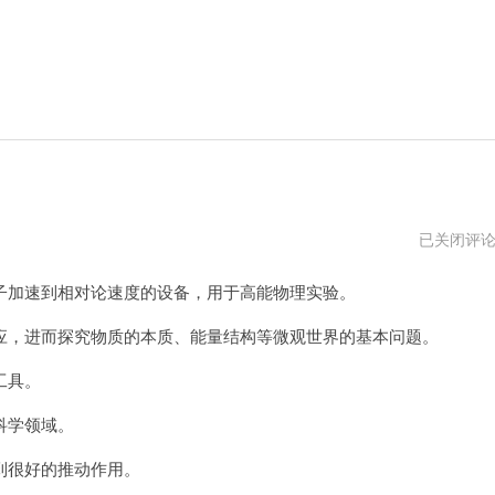
阿
已关闭评
特
加
加速到相对论速度的设备，用于高能物理实验。
速
器
用
，进而探究物质的本质、能量结构等微观世界的基本问题。
不
了
工具。
了
科学领域。
很好的推动作用。