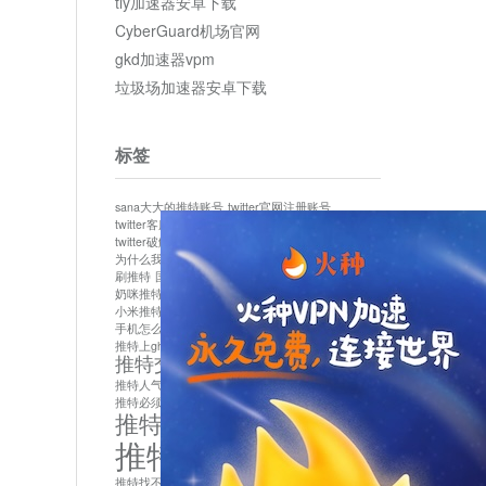
tly加速器安卓下载
CyberGuard机场官网
gkd加速器vpm
垃圾场加速器安卓下载
标签
sana大大的推特账号
twitter官网注册账号
twitter客服
twitter最新
twitter游客访问
twitter破解版下载
twitter账号异常怎么办
为什么我推特无法保存设置
作者sana推特是什么
刷推特
国内为什么不能用twitter
国内能用twitter吗
奶咪推特
如何找回推特密码
小米推特闪退是怎么回事
怎么看推特上的视频
手机怎么注册推特账号
推特devil
推特上ghs的女博主
推特交友软件app下载
推特人气萌货小蔡头喵喵喵
推特实名制
推特必须用外网吗
推特怎么取消关联手机号
推特怎么看敏感内容苹果
推特找不到账号
推特注册必须要手机号