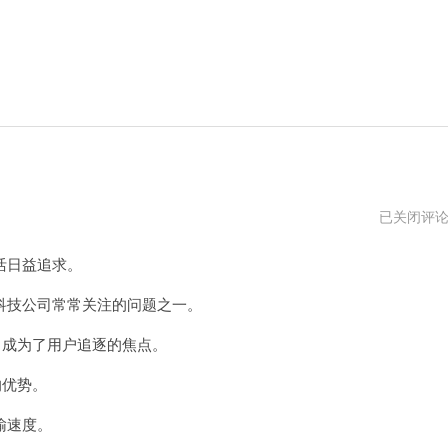
暴
已关闭评
风
加
活日益追求。
速
器
npv
技公司常常关注的问题之一。
成为了用户追逐的焦点。
的优势。
输速度。