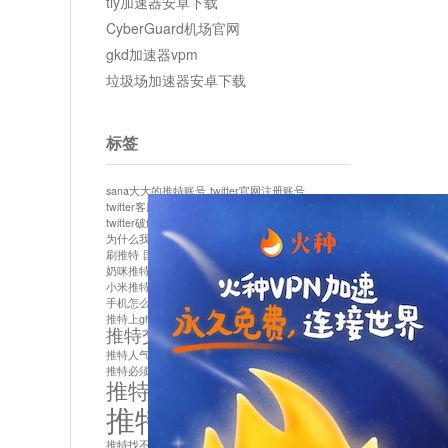
tly加速器安卓下载
CyberGuard机场官网
gkd加速器vpm
垃圾场加速器安卓下载
标签
sana大大的推特账号
twitter官网注册账号
twitter客服
twitter最新
twitter游客访问
twitter破解版下载
twitter账号异常怎么办
为什么我推特无法保存设置
作者sana推特是什么
刷推特
国内为什么不能用twitter
国内能用twitter吗
奶咪推特
如何找回推特密码
小米推特闪退是怎么回事
怎么看推特上的视频
手机怎么注册推特账号
推特devil
推特上ghs的女博主
推特交友软件app下载
推特人气萌货小蔡头喵喵喵
推特实名制
推特必须用外网吗
推特怎么取消关联手机号
推特怎么看敏感内容苹果
推特找不到账号
推特注册必须要手机号