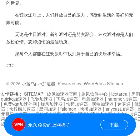
的世界。
在狂欢派对上，人们释放自己的压力，感受到生活的美好和无
限可能。
无论是生日派对、新年派对还是朋友聚会，狂欢派对都是人们
放松心情、忘却烦恼的最佳场所。
愿每个人都能在狂欢派对中找到属于自己的快乐和幸福。
#3#
© 2026
小蓝鸟pvn加速器
. Powered by:
WordPress
.
Sitemap
.
友情链接：
SITEMAP
|
旋风加速器官网
|
旋风软件中心
|
textarea
|
黑洞
quickq加速器
|
飞驰加速器
|
飞鸟加速器
|
狗急加速器
|
hammer加速器
|
免费vqn加速外网
|
旋风加速器
|
快橙加速器
|
啊哈加速器
|
迷雾通
|
优
器
|
快柠檬加速器
|
黑洞加速
|
falemon
|
快橙加速器
|
anycast加速器
|
i
元机场加速器
|
一元机场
|
老王加速器
|
黑洞加速器
|
白石山
|
小牛加速
果加速器
|
黑洞加速
|
银河加速器
|
猎豹加速器
|
海鸥加速器
|
芒果加速
旋风加速器度器
|
哔咔漫画
|
PicACG
|
雷霆加速
永久免费的上网梯子
下载