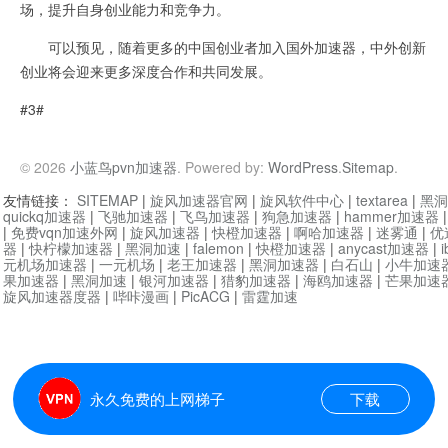
场，提升自身创业能力和竞争力。
可以预见，随着更多的中国创业者加入国外加速器，中外创新
创业将会迎来更多深度合作和共同发展。
#3#
© 2026
小蓝鸟pvn加速器
. Powered by:
WordPress
.
Sitemap
.
友情链接：
SITEMAP
|
旋风加速器官网
|
旋风软件中心
|
textarea
|
黑洞
quickq加速器
|
飞驰加速器
|
飞鸟加速器
|
狗急加速器
|
hammer加速器
|
免费vqn加速外网
|
旋风加速器
|
快橙加速器
|
啊哈加速器
|
迷雾通
|
优
器
|
快柠檬加速器
|
黑洞加速
|
falemon
|
快橙加速器
|
anycast加速器
|
i
元机场加速器
|
一元机场
|
老王加速器
|
黑洞加速器
|
白石山
|
小牛加速
果加速器
|
黑洞加速
|
银河加速器
|
猎豹加速器
|
海鸥加速器
|
芒果加速
旋风加速器度器
|
哔咔漫画
|
PicACG
|
雷霆加速
永久免费的上网梯子
下载