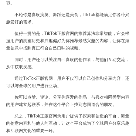
容。
不论你是喜欢搞笑、舞蹈还是美食，TikTok都能满足你各种兴
趣爱好的需求。
值得一提的是，TikTok正版官网的推荐算法非常智能，它会根
据用户的浏览历史和兴趣偏好为你推荐最感兴趣的内容，让你在海
量创意中找到真正符合自己口味的视频。
同时，用户还可以关注自己喜欢的创作者，与他们互动交流，
从中获取灵感。
通过TikTok正版官网，用户不仅可以自己创作和分享内容，还
可以与全球的用户进行互动。
你可以点赞、评论、分享你喜爱的作品，与喜欢相同类型内容
的用户建立起联系，并在这个平台上找到志同道合的朋友。
总之，TikTok正版官网为用户提供了探索和创造的平台，海量
的创意内容和与他人的互动，让这个平台成为了全球用户分享乐趣
和互联网文化的重要一环。