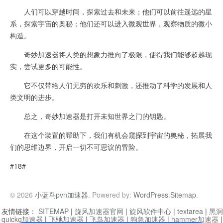
人们可以穿越时间，探索过去和未来；他们可以前往遥远的星
系，探索宇宙的奥秘；他们还可以进入微观世界，观察物质的微小
构造。
奇妙加速器将人类的想象力推向了极限，使得我们能够超越现
实，尝试更多的可能性。
它不仅带给人们无穷的欢乐和刺激，还推动了科学的发展和人
类文明的进步。
总之，奇妙加速器是打开未知世界之门的钥匙。
在这个装置的帮助下，我们有机会窥探到宇宙的奥秘，拓展我
们的思维边界，开启一切不可思议的冒险。
#18#
© 2026
小蓝鸟pvn加速器
. Powered by:
WordPress
.
Sitemap
.
友情链接：
SITEMAP
|
旋风加速器官网
|
旋风软件中心
|
textarea
|
黑洞
quickq加速器
|
飞驰加速器
|
飞鸟加速器
|
狗急加速器
|
hammer加速器