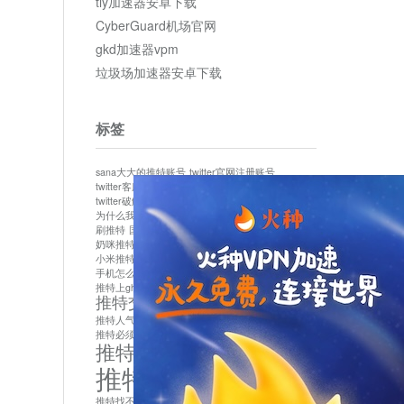
tly加速器安卓下载
CyberGuard机场官网
gkd加速器vpm
垃圾场加速器安卓下载
标签
sana大大的推特账号
twitter官网注册账号
twitter客服
twitter最新
twitter游客访问
twitter破解版下载
twitter账号异常怎么办
为什么我推特无法保存设置
作者sana推特是什么
刷推特
国内为什么不能用twitter
国内能用twitter吗
奶咪推特
如何找回推特密码
小米推特闪退是怎么回事
怎么看推特上的视频
手机怎么注册推特账号
推特devil
推特上ghs的女博主
推特交友软件app下载
推特人气萌货小蔡头喵喵喵
推特实名制
推特必须用外网吗
推特怎么取消关联手机号
推特怎么看敏感内容苹果
推特找不到账号
推特注册必须要手机号