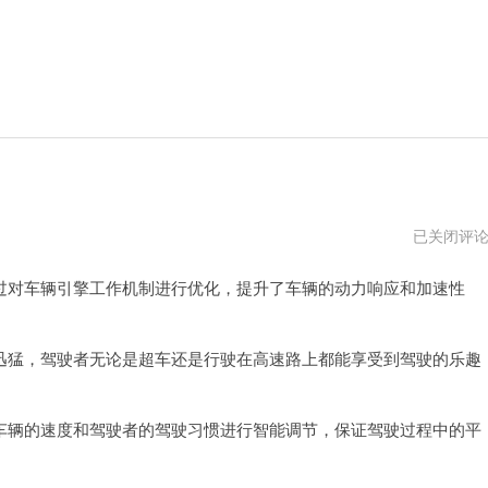
二
已关闭评
手
君
对车辆引擎工作机制进行优化，提升了车辆的动力响应和加速性
越
为
什
么
很
猛，驾驶者无论是超车还是行驶在高速路上都能享受到驾驶的乐趣
便
宜
辆的速度和驾驶者的驾驶习惯进行智能调节，保证驾驶过程中的平