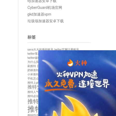
tly加速器安卓下载
CyberGuard机场官网
gkd加速器vpm
垃圾场加速器安卓下载
标签
sana大大的推特账号
twitter官网注册账号
twitter客服
twitter最新
twitter游客访问
twitter破解版下载
twitter账号异常怎么办
为什么我推特无法保存设置
作者sana推特是什么
刷推特
国内为什么不能用twitter
国内能用twitter吗
奶咪推特
如何找回推特密码
小米推特闪退是怎么回事
怎么看推特上的视频
手机怎么注册推特账号
推特devil
推特上ghs的女博主
推特交友软件app下载
推特人气萌货小蔡头喵喵喵
推特实名制
推特必须用外网吗
推特怎么取消关联手机号
推特怎么看敏感内容苹果
推特找不到账号
推特注册必须要手机号