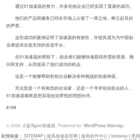
通过51加速器的努力，许多初创企业已经实现了显著的成功。
他们的产品和服务已经在市场上占据了一席之地，树立起良好
的声誉。
这些成功的案例证明了加速器的有效性，并使其成为为中国创
业者提供全面支持的首选平台。
在51加速器的帮助下，创业者们能够快速获得所需的资源、顾
问和支持，从而提高了他们成功的机会。
这是一个能够帮助初创企业解决各种挑战的加速神器。
无论您是一个有抱负的企业家，还是一个寻求创业机会的人，
51加速器都将是您实现创业梦想的理想伙伴。
#18#
© 2026
小蓝鸟pvn加速器
. Powered by:
WordPress
.
Sitemap
.
友情链接：
SITEMAP
|
旋风加速器官网
|
旋风软件中心
|
textarea
|
黑洞