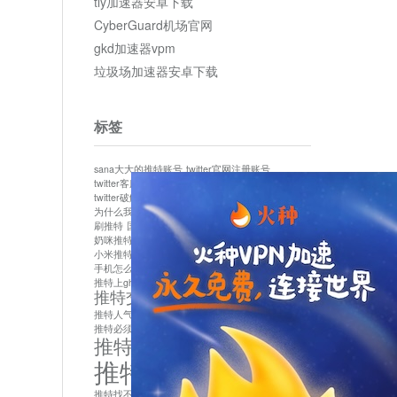
tly加速器安卓下载
CyberGuard机场官网
gkd加速器vpm
垃圾场加速器安卓下载
标签
sana大大的推特账号
twitter官网注册账号
twitter客服
twitter最新
twitter游客访问
twitter破解版下载
twitter账号异常怎么办
为什么我推特无法保存设置
作者sana推特是什么
刷推特
国内为什么不能用twitter
国内能用twitter吗
奶咪推特
如何找回推特密码
小米推特闪退是怎么回事
怎么看推特上的视频
手机怎么注册推特账号
推特devil
推特上ghs的女博主
推特交友软件app下载
推特人气萌货小蔡头喵喵喵
推特实名制
推特必须用外网吗
推特怎么取消关联手机号
推特怎么看敏感内容苹果
推特找不到账号
推特注册必须要手机号