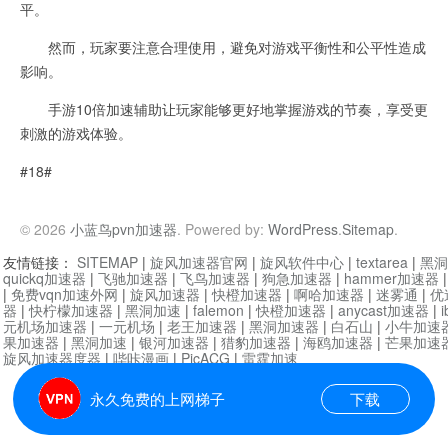
平。
然而，玩家要注意合理使用，避免对游戏平衡性和公平性造成
影响。
手游10倍加速辅助让玩家能够更好地掌握游戏的节奏，享受更
刺激的游戏体验。
#18#
© 2026
小蓝鸟pvn加速器
. Powered by:
WordPress
.
Sitemap
.
友情链接：
SITEMAP
|
旋风加速器官网
|
旋风软件中心
|
textarea
|
黑洞
quickq加速器
|
飞驰加速器
|
飞鸟加速器
|
狗急加速器
|
hammer加速器
|
免费vqn加速外网
|
旋风加速器
|
快橙加速器
|
啊哈加速器
|
迷雾通
|
优
器
|
快柠檬加速器
|
黑洞加速
|
falemon
|
快橙加速器
|
anycast加速器
|
i
元机场加速器
|
一元机场
|
老王加速器
|
黑洞加速器
|
白石山
|
小牛加速
果加速器
|
黑洞加速
|
银河加速器
|
猎豹加速器
|
海鸥加速器
|
芒果加速
旋风加速器度器
|
哔咔漫画
|
PicACG
|
雷霆加速
永久免费的上网梯子
下载