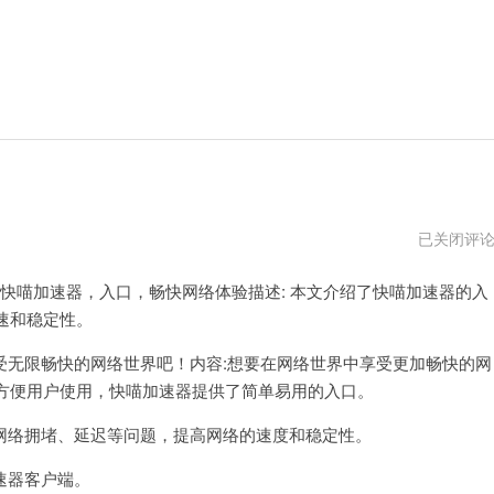
旋
已关闭评
风
器
快喵加速器，入口，畅快网络体验描述: 本文介绍了快喵加速器的入
加
速
速和稳定性。
器
官
网
无限畅快的网络世界吧！内容:想要在网络世界中享受更加畅快的网
2023
方便用户使用，快喵加速器提供了简单易用的入口。
络拥堵、延迟等问题，提高网络的速度和稳定性。
速器客户端。