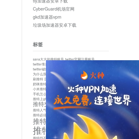
tly加速器安卓下载
CyberGuard机场官网
gkd加速器vpm
垃圾场加速器安卓下载
标签
sana大大的推特账号
twitter官网注册账号
twitter客服
twitter最新
twitter游客访问
twitter破解版下载
twitter账号异常怎么办
为什么我推特无法保存设置
作者sana推特是什么
刷推特
国内为什么不能用twitter
国内能用twitter吗
奶咪推特
如何找回推特密码
小米推特闪退是怎么回事
怎么看推特上的视频
手机怎么注册推特账号
推特devil
推特上ghs的女博主
推特交友软件app下载
推特人气萌货小蔡头喵喵喵
推特实名制
推特必须用外网吗
推特怎么取消关联手机号
推特怎么看敏感内容苹果
推特找不到账号
推特注册必须要手机号