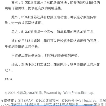
其次，513加速器采用了智能路由算法，能够快速找到最佳的
网络传输路径，提供更高效的网络连接。
此外，513加速器还具有数据压缩功能，可以减小数据传输
量，进一步提高网络速度。
总之，513加速器是一个高效、简单易用的网络加速工具。
通过使用513加速器，我们可以轻松解决网络速度慢的问题，
享受到更快的上网体验。
不管是工作还是娱乐，都能得到更高效的体验。
那么，赶快下载513加速器，加速网络，畅享更快的上网乐趣
吧！。
#18#
© 2026
小蓝鸟pvn加速器
. Powered by:
WordPress
.
Sitemap
.
友情链接：
SITEMAP
|
旋风加速器官网
|
旋风软件中心
|
textarea
|
黑洞
quickq加速器
|
飞驰加速器
|
飞鸟加速器
|
狗急加速器
|
hammer加速器