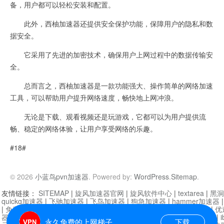
备，用户都可以轻松安装和配置。
此外，西柚加速器还提供安全保护功能，保障用户的隐私和数
据安全。
它采用了先进的加密技术，确保用户上网过程中的数据传输安
全。
总而言之，西柚加速器是一款功能强大、操作简单的网络加速
工具，可以帮助用户提升网络速度，畅快地上网冲浪。
无论是下载、观看视频还是玩游戏，它都可以为用户提供流
畅、稳定的网络体验，让用户享受网络的乐趣。
#18#
© 2026
小蓝鸟pvn加速器
. Powered by:
WordPress
.
Sitemap
.
友情链接：
SITEMAP
|
旋风加速器官网
|
旋风软件中心
|
textarea
|
黑洞
quickq加速器
|
飞驰加速器
|
飞鸟加速器
|
狗急加速器
|
hammer加速器
|
免费vqn加速外网
|
旋风加速器
|
快橙加速器
|
啊哈加速器
|
迷雾通
|
优
器
|
快柠檬加速器
|
黑洞加速
|
falemon
|
快橙加速器
|
anycast加速器
|
i
永久免费的上网梯子
下载