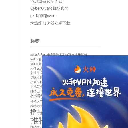
tly加速器安卓下载
CyberGuard机场官网
gkd加速器vpm
垃圾场加速器安卓下载
标签
sana大大的推特账号
twitter官网注册账号
twitter客服
twitter最新
twitter游客访问
twitter破解版下载
twitter账号异常怎么办
为什么我推特无法保存设置
作者sana推特是什么
刷推特
国内为什么不能用twitter
国内能用twitter吗
奶咪推特
如何找回推特密码
小米推特闪退是怎么回事
怎么看推特上的视频
手机怎么注册推特账号
推特devil
推特上ghs的女博主
推特交友软件app下载
推特人气萌货小蔡头喵喵喵
推特实名制
推特必须用外网吗
推特怎么取消关联手机号
推特怎么看敏感内容苹果
推特找不到账号
推特注册必须要手机号