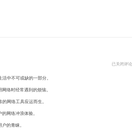
迅
已关闭评
兔
加
活中不可或缺的一部分。
速
器
网络时经常遇到的烦恼。
的网络工具应运而生。
的网络冲浪体验。
用户的青睐。