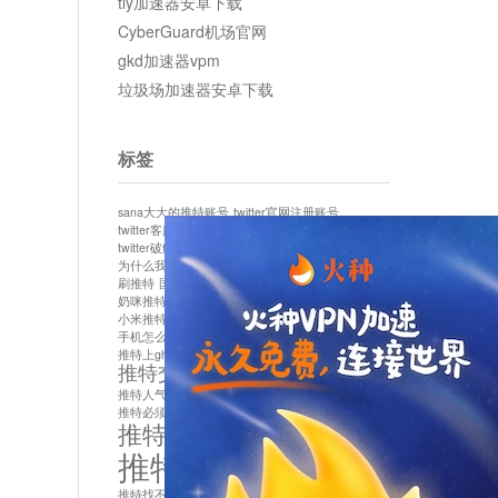
tly加速器安卓下载
CyberGuard机场官网
gkd加速器vpm
垃圾场加速器安卓下载
标签
sana大大的推特账号
twitter官网注册账号
twitter客服
twitter最新
twitter游客访问
twitter破解版下载
twitter账号异常怎么办
为什么我推特无法保存设置
作者sana推特是什么
刷推特
国内为什么不能用twitter
国内能用twitter吗
奶咪推特
如何找回推特密码
小米推特闪退是怎么回事
怎么看推特上的视频
手机怎么注册推特账号
推特devil
推特上ghs的女博主
推特交友软件app下载
推特人气萌货小蔡头喵喵喵
推特实名制
推特必须用外网吗
推特怎么取消关联手机号
推特怎么看敏感内容苹果
推特找不到账号
推特注册必须要手机号