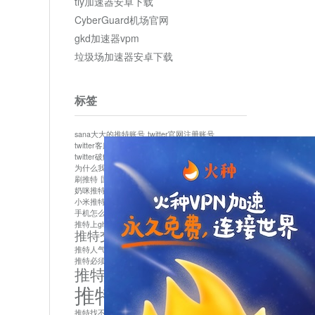
tly加速器安卓下载
CyberGuard机场官网
gkd加速器vpm
垃圾场加速器安卓下载
标签
sana大大的推特账号
twitter官网注册账号
twitter客服
twitter最新
twitter游客访问
twitter破解版下载
twitter账号异常怎么办
为什么我推特无法保存设置
作者sana推特是什么
刷推特
国内为什么不能用twitter
国内能用twitter吗
奶咪推特
如何找回推特密码
小米推特闪退是怎么回事
怎么看推特上的视频
手机怎么注册推特账号
推特devil
推特上ghs的女博主
推特交友软件app下载
推特人气萌货小蔡头喵喵喵
推特实名制
推特必须用外网吗
推特怎么取消关联手机号
推特怎么看敏感内容苹果
推特找不到账号
推特注册必须要手机号