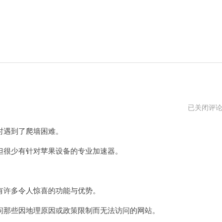
苹
已关闭评
果
爬
遇到了爬墙困难。
墙
专
用
很少有针对苹果设备的专业加速器。
加
速
器
许多令人惊喜的功能与优势。
那些因地理原因或政策限制而无法访问的网站。