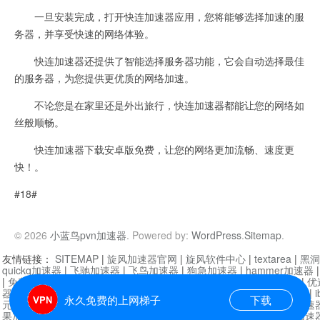
一旦安装完成，打开快连加速器应用，您将能够选择加速的服
务器，并享受快速的网络体验。
快连加速器还提供了智能选择服务器功能，它会自动选择最佳
的服务器，为您提供更优质的网络加速。
不论您是在家里还是外出旅行，快连加速器都能让您的网络如
丝般顺畅。
快连加速器下载安卓版免费，让您的网络更加流畅、速度更
快！。
#18#
© 2026
小蓝鸟pvn加速器
. Powered by:
WordPress
.
Sitemap
.
友情链接：
SITEMAP
|
旋风加速器官网
|
旋风软件中心
|
textarea
|
黑洞
quickq加速器
|
飞驰加速器
|
飞鸟加速器
|
狗急加速器
|
hammer加速器
|
免费vqn加速外网
|
旋风加速器
|
快橙加速器
|
啊哈加速器
|
迷雾通
|
优
器
|
快柠檬加速器
|
黑洞加速
|
falemon
|
快橙加速器
|
anycast加速器
|
i
永久免费的上网梯子
下载
元机场加速器
|
一元机场
|
老王加速器
|
黑洞加速器
|
白石山
|
小牛加速
果加速器
|
黑洞加速
|
银河加速器
|
猎豹加速器
|
海鸥加速器
|
芒果加速