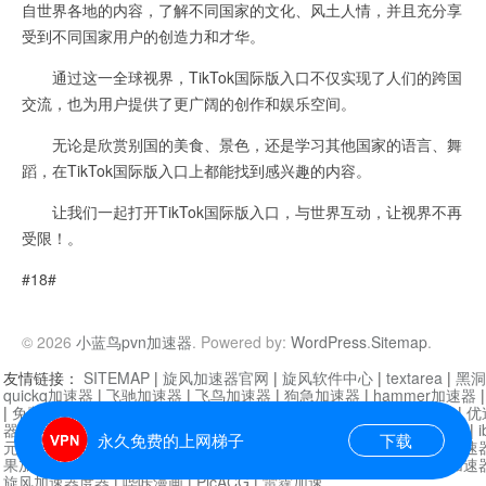
自世界各地的内容，了解不同国家的文化、风土人情，并且充分享
受到不同国家用户的创造力和才华。
通过这一全球视界，TikTok国际版入口不仅实现了人们的跨国
交流，也为用户提供了更广阔的创作和娱乐空间。
无论是欣赏别国的美食、景色，还是学习其他国家的语言、舞
蹈，在TikTok国际版入口上都能找到感兴趣的内容。
让我们一起打开TikTok国际版入口，与世界互动，让视界不再
受限！。
#18#
© 2026
小蓝鸟pvn加速器
. Powered by:
WordPress
.
Sitemap
.
友情链接：
SITEMAP
|
旋风加速器官网
|
旋风软件中心
|
textarea
|
黑洞
quickq加速器
|
飞驰加速器
|
飞鸟加速器
|
狗急加速器
|
hammer加速器
|
免费vqn加速外网
|
旋风加速器
|
快橙加速器
|
啊哈加速器
|
迷雾通
|
优
器
|
快柠檬加速器
|
黑洞加速
|
falemon
|
快橙加速器
|
anycast加速器
|
i
永久免费的上网梯子
下载
元机场加速器
|
一元机场
|
老王加速器
|
黑洞加速器
|
白石山
|
小牛加速
果加速器
|
黑洞加速
|
银河加速器
|
猎豹加速器
|
海鸥加速器
|
芒果加速
旋风加速器度器
|
哔咔漫画
|
PicACG
|
雷霆加速