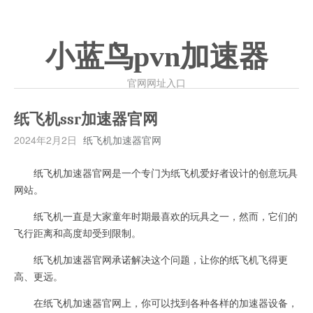
小蓝鸟pvn加速器
官网网址入口
纸飞机ssr加速器官网
2024年2月2日
纸飞机加速器官网
纸飞机加速器官网是一个专门为纸飞机爱好者设计的创意玩具
网站。
纸飞机一直是大家童年时期最喜欢的玩具之一，然而，它们的
飞行距离和高度却受到限制。
纸飞机加速器官网承诺解决这个问题，让你的纸飞机飞得更
高、更远。
在纸飞机加速器官网上，你可以找到各种各样的加速器设备，