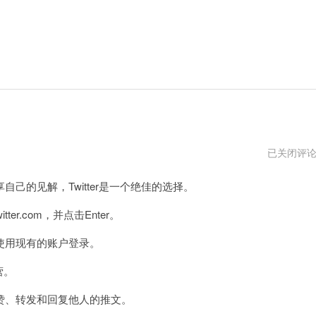
推
已关闭评
特
官
的见解，Twitter是一个绝佳的选择。
网
ter.com，并点击Enter。
用现有的账户登录。
营。
、转发和回复他人的推文。