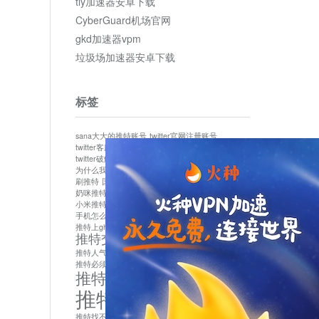
tly加速器安卓下载
CyberGuard机场官网
gkd加速器vpm
垃圾场加速器安卓下载
标签
sana大大的推特账号
twitter官网注册账号
twitter客服
twitter最新
twitter游客访问
twitter破解版下载
twitter账号异常怎么办
为什么我推特无法保存设置
作者sana推特是什么
刷推特
国内为什么不能用twitter
国内能用twitter吗
奶咪推特
如何找回推特密码
小米推特闪退是怎么回事
怎么看推特上的视频
手机怎么注册推特账号
推特devil
推特上ghs的女博主
推特交友软件app下载
推特人气萌货小蔡头喵喵喵
推特实名制
推特必须用外网吗
推特怎么取消关联手机号
推特怎么看敏感内容苹果
推特找不到账号
推特注册必须要手机号