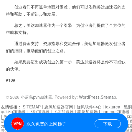
创业者们不再孤单地面对困难，他们可以依靠美达加速器的支
持和帮助，不断进步和发展。
总之，美达加速器作为一个引擎，为创业者们提供了全方位的
帮助和支持。
通过资金支持、资源指导和交流合作，美达加速器激发创业者
们的潜能，推动他们的创业之路。
如果想要迈出成功创业的第一步，美达加速器将是你不可或缺
的伙伴。
#18#
© 2026
小蓝鸟pvn加速器
. Powered by:
WordPress
.
Sitemap
.
友情链接：
SITEMAP
|
旋风加速器官网
|
旋风软件中心
|
textarea
|
黑洞
quickq加速器
|
飞驰加速器
|
飞鸟加速器
|
狗急加速器
|
hammer加速器
|
免费vqn加速外网
|
旋风加速器
|
快橙加速器
|
啊哈加速器
|
迷雾通
|
优
器
|
快柠檬加速器
|
黑洞加速
|
falemon
|
快橙加速器
|
anycast加速器
|
i
永久免费的上网梯子
下载
元机场加速器
|
一元机场
|
老王加速器
|
黑洞加速器
|
白石山
|
小牛加速
果加速器
|
黑洞加速
|
银河加速器
|
猎豹加速器
|
海鸥加速器
|
芒果加速