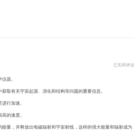
彗
已关闭评
星
加
学仪器。
速
器
下
获取有关宇宙起源、演化和结构等问题的重要信息。
载
星进行加速。
很高的速度。
能量，并释放出电磁辐射和宇宙射线，这样的强大能量和辐射成为