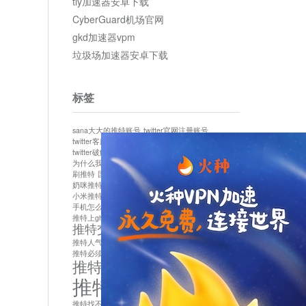
tly加速器安卓下载
CyberGuard机场官网
gkd加速器vpm
垃圾场加速器安卓下载
标签
sana大大的推特账号
twitter官网注册账号
twitter客服
twitter最新
twitter游客访问
twitter破解版下载
twitter账号异常怎么办
为什么我推特无法保存设置
作者sana推特是什么
刷推特
国内为什么不能用twitter
国内能用twitter吗
奶咪推特
如何找回推特密码
小米推特闪退是怎么回事
怎么看推特上的视频
手机怎么注册推特账号
推特devil
推特上ghs的女博主
推特交友软件app下载
推特人气萌货小蔡头喵喵喵
推特实名制
推特必须用外网吗
推特怎么取消关联手机号
推特怎么看敏感内容苹果
推特找不到账号
推特注册必须要手机号