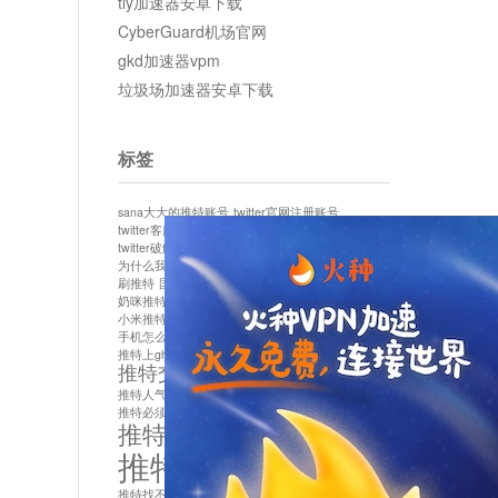
tly加速器安卓下载
CyberGuard机场官网
gkd加速器vpm
垃圾场加速器安卓下载
标签
sana大大的推特账号
twitter官网注册账号
twitter客服
twitter最新
twitter游客访问
twitter破解版下载
twitter账号异常怎么办
为什么我推特无法保存设置
作者sana推特是什么
刷推特
国内为什么不能用twitter
国内能用twitter吗
奶咪推特
如何找回推特密码
小米推特闪退是怎么回事
怎么看推特上的视频
手机怎么注册推特账号
推特devil
推特上ghs的女博主
推特交友软件app下载
推特人气萌货小蔡头喵喵喵
推特实名制
推特必须用外网吗
推特怎么取消关联手机号
推特怎么看敏感内容苹果
推特找不到账号
推特注册必须要手机号