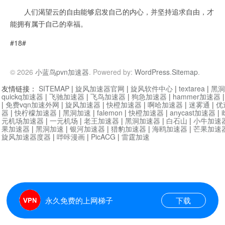
人们渴望云的自由能够启发自己的内心，并坚持追求自由，才
能拥有属于自己的幸福。
#18#
© 2026
小蓝鸟pvn加速器
. Powered by:
WordPress
.
Sitemap
.
友情链接：
SITEMAP
|
旋风加速器官网
|
旋风软件中心
|
textarea
|
黑洞
quickq加速器
|
飞驰加速器
|
飞鸟加速器
|
狗急加速器
|
hammer加速器
|
免费vqn加速外网
|
旋风加速器
|
快橙加速器
|
啊哈加速器
|
迷雾通
|
优
器
|
快柠檬加速器
|
黑洞加速
|
falemon
|
快橙加速器
|
anycast加速器
|
i
元机场加速器
|
一元机场
|
老王加速器
|
黑洞加速器
|
白石山
|
小牛加速
果加速器
|
黑洞加速
|
银河加速器
|
猎豹加速器
|
海鸥加速器
|
芒果加速
旋风加速器度器
|
哔咔漫画
|
PicACG
|
雷霆加速
永久免费的上网梯子
下载