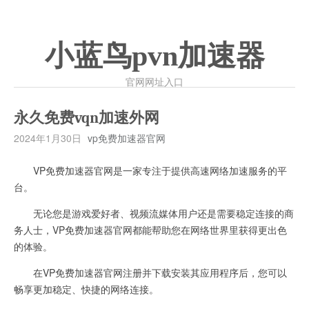
小蓝鸟pvn加速器
官网网址入口
永久免费vqn加速外网
2024年1月30日
vp免费加速器官网
VP免费加速器官网是一家专注于提供高速网络加速服务的平
台。
无论您是游戏爱好者、视频流媒体用户还是需要稳定连接的商
务人士，VP免费加速器官网都能帮助您在网络世界里获得更出色
的体验。
在VP免费加速器官网注册并下载安装其应用程序后，您可以
畅享更加稳定、快捷的网络连接。