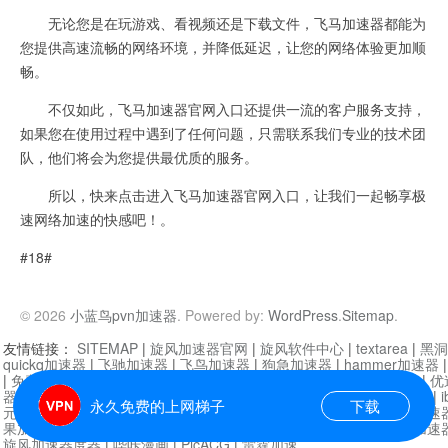
无论您是在玩游戏、看视频还是下载文件，飞马加速器都能为
您提供高速流畅的网络环境，并降低延迟，让您的网络体验更加顺
畅。
不仅如此，飞马加速器官网入口还提供一流的客户服务支持，
如果您在使用过程中遇到了任何问题，只需联系我们专业的技术团
队，他们将会为您提供最优质的服务。
所以，快来点击进入飞马加速器官网入口，让我们一起畅享极
速网络加速的快感吧！。
#18#
© 2026
小蓝鸟pvn加速器
. Powered by:
WordPress
.
Sitemap
.
友情链接：
SITEMAP
|
旋风加速器官网
|
旋风软件中心
|
textarea
|
黑洞
quickq加速器
|
飞驰加速器
|
飞鸟加速器
|
狗急加速器
|
hammer加速器
|
免费vqn加速外网
|
旋风加速器
|
快橙加速器
|
啊哈加速器
|
迷雾通
|
优
器
|
快柠檬加速器
|
黑洞加速
|
falemon
|
快橙加速器
|
anycast加速器
|
i
永久免费的上网梯子
下载
元机场加速器
|
一元机场
|
老王加速器
|
黑洞加速器
|
白石山
|
小牛加速
果加速器
|
黑洞加速
|
银河加速器
|
猎豹加速器
|
海鸥加速器
|
芒果加速
旋风加速器度器
|
哔咔漫画
|
PicACG
|
雷霆加速