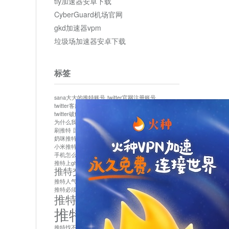
tly加速器安卓下载
CyberGuard机场官网
gkd加速器vpm
垃圾场加速器安卓下载
标签
sana大大的推特账号
twitter官网注册账号
twitter客服
twitter最新
twitter游客访问
twitter破解版下载
twitter账号异常怎么办
为什么我推特无法保存设置
作者sana推特是什么
刷推特
国内为什么不能用twitter
国内能用twitter吗
奶咪推特
如何找回推特密码
小米推特闪退是怎么回事
怎么看推特上的视频
手机怎么注册推特账号
推特devil
推特上ghs的女博主
推特交友软件app下载
推特人气萌货小蔡头喵喵喵
推特实名制
推特必须用外网吗
推特怎么取消关联手机号
推特怎么看敏感内容苹果
推特找不到账号
推特注册必须要手机号