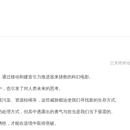
流
已关闭评
浪
地
通过移动和建造引力推进器来拯救的科幻电影。
球
2
高
，也引发了对人类未来的思考。
清
免
污染、资源枯竭等，这些威胁都迫使我们寻找新的生存方式。
费
版
处理方式，但其中透露出的勇气与担当是我们当下亟需的。
牲，才能在逆境中取得突破。