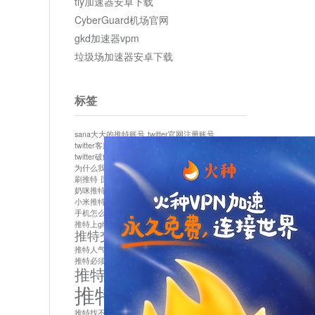
tly加速器安卓下载
CyberGuard机场官网
gkd加速器vpm
垃圾场加速器安卓下载
标签
sana大大的推特账号
twitter官网注册账号
twitter客服
twitter最新
twitter游客访问
twitter破解版下载
twitter账号异常怎么办
为什么我推特无法保存设置
作者sana推特是什么
刷推特
国内为什么不能用twitter
国内能用twitter吗
奶咪推特
如何找回推特密码
小米推特闪退是怎么回事
怎么看推特上的视频
手机怎么注册推特账号
推特devil
推特上ghs的女博主
推特交友软件app下载
推特人气萌货小蔡头喵喵喵
推特实名制
推特必须用外网吗
推特怎么取消关联手机号
推特怎么看敏感内容苹果
推特找不到账号
推特注册必须要手机号