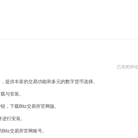
bitz
已关闭评
交
易
台，提供丰富的交易功能和多元的数字货币选择。
所
官
网
下载与安装。
下
载
，下载Bitz交易所官网版。
并进行安装。
itz交易所官网账号。