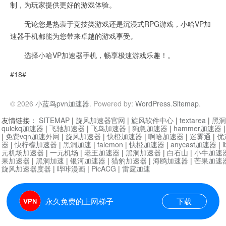
制，为玩家提供更好的游戏体验。
无论您是热衷于竞技类游戏还是沉浸式RPG游戏，小哈VP加
速器手机都能为您带来卓越的游戏享受。
选择小哈VP加速器手机，畅享极速游戏乐趣！。
#18#
© 2026
小蓝鸟pvn加速器
. Powered by:
WordPress
.
Sitemap
.
友情链接：
SITEMAP
|
旋风加速器官网
|
旋风软件中心
|
textarea
|
黑洞
quickq加速器
|
飞驰加速器
|
飞鸟加速器
|
狗急加速器
|
hammer加速器
|
免费vqn加速外网
|
旋风加速器
|
快橙加速器
|
啊哈加速器
|
迷雾通
|
优
器
|
快柠檬加速器
|
黑洞加速
|
falemon
|
快橙加速器
|
anycast加速器
|
i
元机场加速器
|
一元机场
|
老王加速器
|
黑洞加速器
|
白石山
|
小牛加速
果加速器
|
黑洞加速
|
银河加速器
|
猎豹加速器
|
海鸥加速器
|
芒果加速
旋风加速器度器
|
哔咔漫画
|
PicACG
|
雷霆加速
永久免费的上网梯子
下载