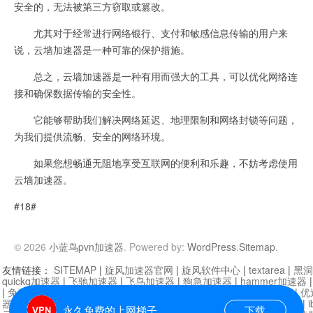
安全的，无法被第三方窃取或篡改。
尤其对于经常进行网络银行、支付和敏感信息传输的用户来
说，云墙加速器是一种可靠的保护措施。
总之，云墙加速器是一种有用而强大的工具，可以优化网络连
接和确保数据传输的安全性。
它能够帮助我们解决网络延迟、地理限制和网络封锁等问题，
为我们提供流畅、安全的网络环境。
如果您想畅通无阻地享受互联网的便利和乐趣，不妨考虑使用
云墙加速器。
#18#
© 2026
小蓝鸟pvn加速器
. Powered by:
WordPress
.
Sitemap
.
友情链接：
SITEMAP
|
旋风加速器官网
|
旋风软件中心
|
textarea
|
黑洞
quickq加速器
|
飞驰加速器
|
飞鸟加速器
|
狗急加速器
|
hammer加速器
|
免费vqn加速外网
|
旋风加速器
|
快橙加速器
|
啊哈加速器
|
迷雾通
|
优
器
|
快柠檬加速器
|
黑洞加速
|
falemon
|
快橙加速器
|
anycast加速器
|
i
永久免费的上网梯子
下载